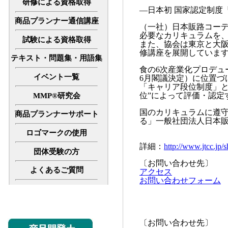
研修による資格取得
―日本初 国家認定制度
商品プランナー通信講座
（一社）日本販路コー
必要なカリキュラムを、
試験による資格取得
また、協会は東京と大
修講座を展開していま
テキスト・問題集・用語集
食の6次産業化プロデュ
イベント一覧
6月閣議決定）に位置づ
「キャリア段位制度」と
位”によって評価・認定
MMP®研究会
国のカリキュラムに遵守
商品プランナーサポート
る」一般社団法人日本
ロゴマークの使用
詳細：
http://www.jtcc.jp/
団体受験の方
〔お問い合わせ先〕
よくあるご質問
アクセス
お問い合わせフォーム
〔お問い合わせ先〕