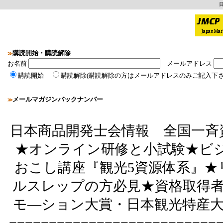
購読開始・購読解除
≫
お名前
メールアドレス
購読開始
購読解除(購読解除の方はメールアドレスのみご記入下さ
メールマガジンバックナンバー
≫
日本商品開発士会情報 全国一斉
★オンライン研修と小試験★ビ
おこし講座『観光5資源体系』★
ルスレップの方必見★資格取得者
モ―ション大賞・日本観光特産大