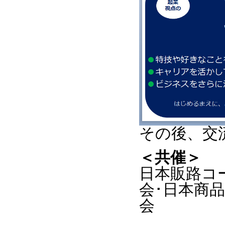
その後、交
＜共催＞
日本販路コ
会･日本商
会