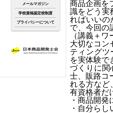
商品企画を
メールマガジン
識をどう実
学校資格認定校制度
ればいいの
プライバシーについて
で、今回の
（講義＋ワ
大切なコン
ティングツ
を実体験で
づくりに関
士、販路コ
れる方など
有資格者だ
・商品開発
・自分らし