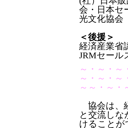
(社）日本
会・日本セ
光文化協会
＜後援＞
経済産業省
JRMセー
～・～・～
～・～・～
～～・～・
協会は、経
と交流しな
けることが