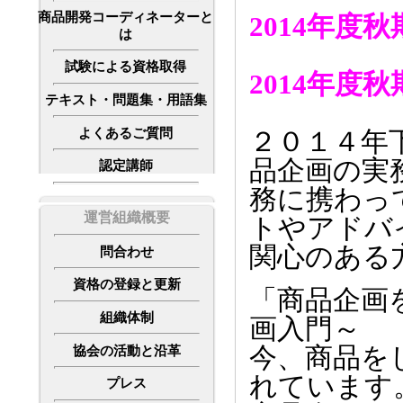
商品開発コーディネーターと
2014年度
は
試験による資格取得
2014年度
テキスト・問題集・用語集
よくあるご質問
２０１４年
品企画の実
認定講師
務に携わっ
運営組織概要
トやアドバ
関心のある
問合わせ
資格の登録と更新
「商品企画
組織体制
画入門～
今、商品を
協会の活動と沿革
れています
プレス