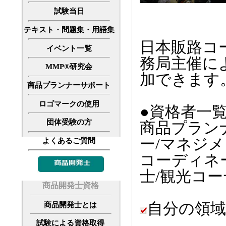
試験当日
テキスト・問題集・用語集
日本販路コ
イベント一覧
務局主催に
MMP®研究会
加できます
商品プランナーサポート
ロゴマークの使用
●資格者一
団体受験の方
商品プラン
ー/マネジ
よくあるご質問
コーディネ
士/観光コ
商品開発士資格
自分の領
商品開発士とは
試験による資格取得