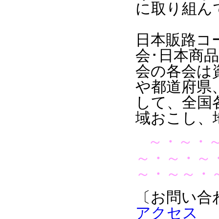
に取り組ん
日本販路コ
会･日本商
会
の各会は
や都道府県
して、全国
域おこし、
～・～・
～・～・～
～・～～・
〔お問い合
アクセス