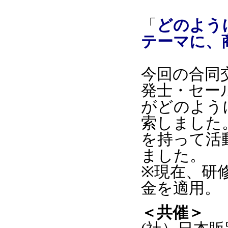
「
どのよう
テーマに、
今回の合同
発士・セー
がどのよう
索しました
を持って活
ました。
※現在、研
金を適用。
＜共催＞