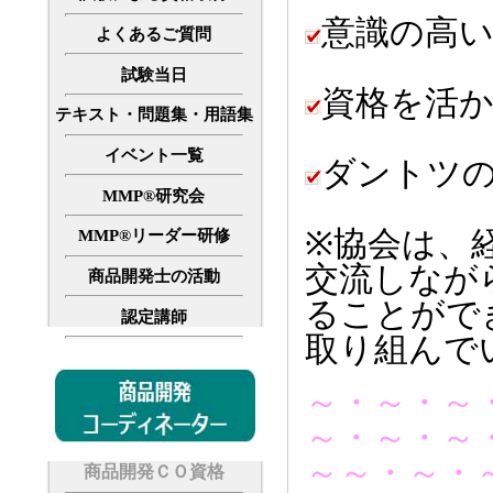
意識の高
よくあるご質問
試験当日
資格を活
テキスト・問題集・用語集
イベント一覧
ダントツ
MMP®研究会
※協会は、
MMP®リーダー研修
交流しなが
商品開発士の活動
ることがで
認定講師
取り組んで
～・～・～
～・～・～
～～・～・
商品開発ＣＯ資格