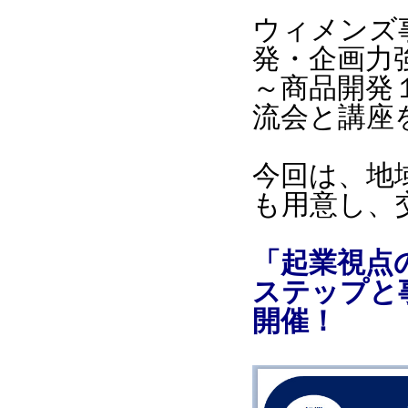
ウィメンズ
発・企画力
～商品開発
流会と講座
今回は、地
も用意し、
「起業視点
ステップと
開催！