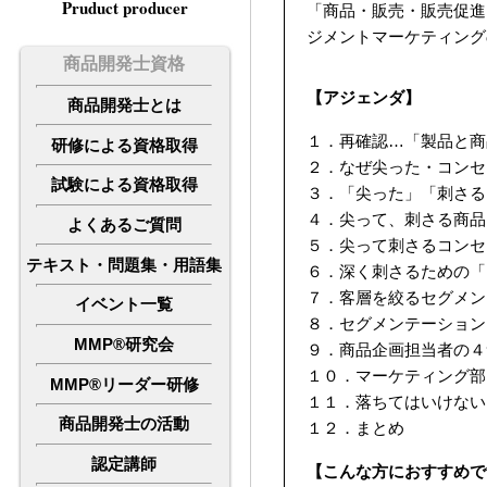
Pruduct producer
「商品・販売・販売促進
ジメントマーケティング
商品開発士資格
【アジェンダ】
商品開発士とは
１．再確認…「製品と商
研修による資格取得
２．なぜ尖った・コンセ
試験による資格取得
３．「尖った」「刺さる
４．尖って、刺さる商品
よくあるご質問
５．尖って刺さるコンセ
テキスト・問題集・用語集
６．深く刺さるための「
７．客層を絞るセグメン
イベント一覧
８．セグメンテーション
MMP®研究会
９．商品企画担当者の４
１０．マーケティング部
MMP®リーダー研修
１１．落ちてはいけない
商品開発士の活動
１２．まとめ
認定講師
【こんな方におすすめで