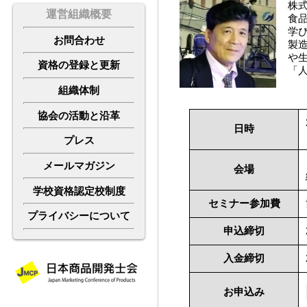
株
運営組織概要
食
学
お
問合わせ
製
や
資格の登録と更新
「
組織体制
協会の活動と沿革
日時
プレス
メールマガジン
会場
学校資格認定校制度
セミナー参加費
プライバシーについて
申込締切
入金締切
お申込み