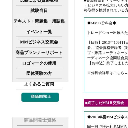
試験による資格取得
■参加対象者 ・マーケテ
・ビジネスを拡大したい方
格取得を検討されている方
試験当日
テキスト・問題集・用語集
◆MMＢ分科会◆
イベント一覧
トレードショー出展のた
MMビジネス交流会
【日時】2013年10月1
者、 協会資格登録者（
商品プランナーサポート
プ・販路コーディネータ
ーディネータ協同組合員
ロゴマークの使用
【お申込】終了しまし
※分科会詳細はこちら→
団体受験の方
よくあるご質問
■
終了したMMＢ交流会
◆2013年度MMビジネ
商品開発士資格
同一日で行われるMMＢ