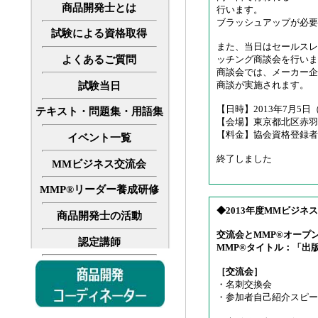
商品開発士とは
行います。
ブラッシュアップが必要
試験による資格取得
また、当日はセールスレ
よくあるご質問
ッチング商談会を行いま
商談会では、メーカー企
商談が実施されます。
試験当日
【日時】2013年7月5日（金
テキスト・問題集・用語集
【会場】東京都北区赤羽南
【料金】協会資格登録者
イベント一覧
終了しました
MMビジネス交流会
MMP®リーダー養成研修
◆2013年度MMビジ
商品開発士の活動
交流会と
MMP®オープ
認定講師
MMP®タイトル：
「
出
［交流会］
・名刺交換会
・参加者自己紹介スピー