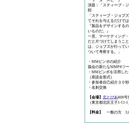
演題：「スティーブ・ジ
郎
「スティーブ・ジョブズ
てそれを与えるだけでは
『製品をデザインするの
いものだ。』
一見、マーケティング・
だと片づけてしまうこと
は、ジョブズが行ってい
ついて考察する。」
・MMピンポの紹介
協会の新たなMMP®ツ
・MMピンポを活用した
（座談会形式）
・参加者自己紹介３０秒
・名刺交換
【会場】
北とぴあ
808
（東京都北区王子1-11-1
【料金】
一般の方 3,0