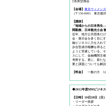
□名刺交換会
【会場】
東京ウィメンズ
（〒150-0001 東京都渋
【講師】
「地域からの日本再生―
関勤務、日本観光士会 
近年、地方公共団体だけ
会・展示会を多く目にす
融ビジネスに力を入れて
歩合型成功報酬を得ると
ようと苦慮している。そ
スにして、金融機関主催
考察する。更に、新たな
要と課題についても解説
【料金】
一般の方 3,0
◆2012年度MMビジ
【日時】10日28日（日）13
・リーダー挨拶
・リーダースピーチ