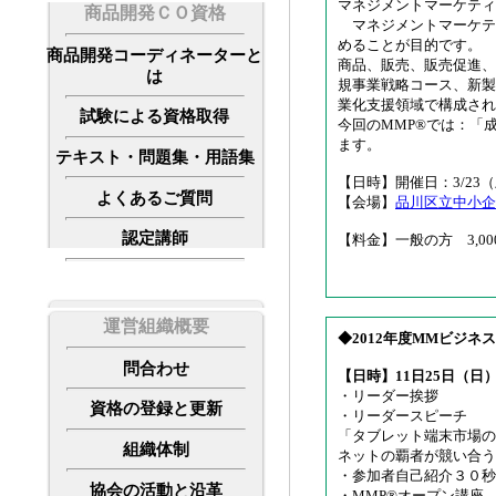
マネジメントマーケティ
商品開発ＣＯ資格
マネジメントマーケテ
めることが目的です。
商品開発コーディネーターと
商品、販売、販売促進、
は
規事業戦略コース、新製
業化支援領域で構成され
試験による資格取得
今回のMMP®では：「
ます。
テキスト・問題集・用語集
【日時】開催日：3/23（土）
よくあるご質問
【会場】
品川区立中小
認定講師
【料金】一般の方 3,00
運営組織概要
◆2012年度MMビジ
問合わせ
【日時】11日25日（日）13
・リーダー挨拶
資格の登録と更新
・リーダースピーチ
「タブレット端末市場の
組織体制
ネットの覇者が競い合う
・参加者自己紹介３０秒
協会の活動と沿革
・MMP®オープン講座