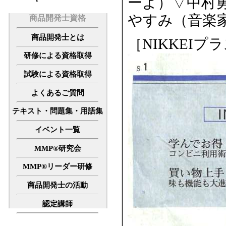
ーよ）▽中村
やすみ（音楽
商品開発士資格
商品開発士とは
［NIKKEIプラ
研修による資格取得
試験による資格取得
よくあるご質問
テキスト・問題集・用語集
イベント一覧
MMP®研究会
MMP®リーダー研修
商品開発士の活動
認定講師