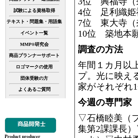
3位 興福寺
4位 足利織
試験による資格取得
7位 東大寺
テキスト・問題集・用語集
10位 築地
イベント一覧
MMP®研究会
調査の方法
商品プランナーサポート
年間１カ月以
ロゴマークの使用
プ。光に映え
団体受験の方
家がそれぞれ1
よくあるご質問
今週の専門家
▽石橋睦美（
集第2課課長
Product producer