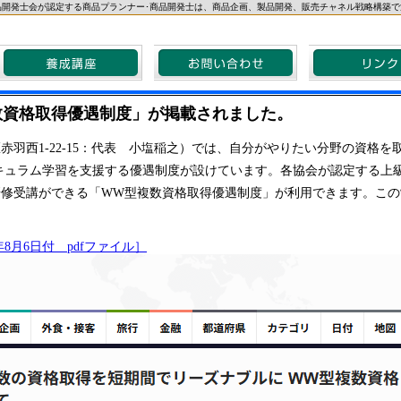
品開発士会が認定する商品プランナー･商品開発士は、商品企画、製品開発、販売チャネル戦略構築で
数資格取得優遇制度」が掲載されました。
赤羽西1-22-15：代表 小塩稲之）では、自分がやりたい分野の資格
キュラム学習を支援する優遇制度が設けています。各協会が認定する上
修受講ができる「WW型複数資格取得優遇制度」が利用できます。この
年8月6日付 pdfファイル］