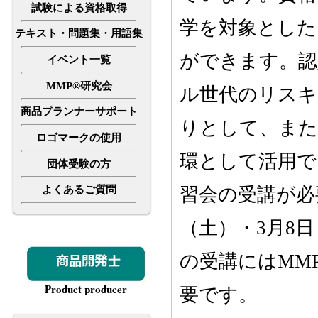
試験による資格取得
学を対象とした
テキスト・問題集・用語集
ができます。認
イベント一覧
MMP®研究会
ル世代のリスキ
商品プランナーサポート
りとして、また
ロゴマークの使用
環として活用で
団体受験の方
習会の受講が必要
よくあるご質問
（土）・3月8
の受講にはMM
Product producer
要です。